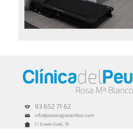
93 652 71 62
info@podologiasantboi.com
C/ Eusebi Güell, 76