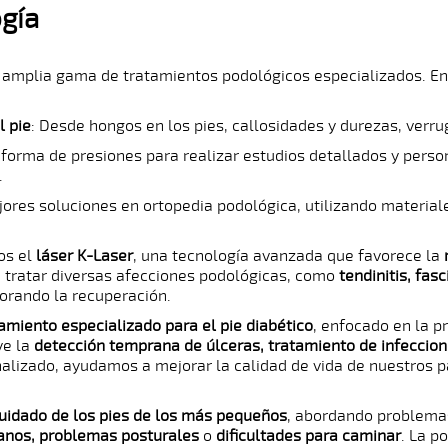
gía
 amplia gama de tratamientos podológicos especializados. Ent
l pie
: Desde hongos en los pies, callosidades y durezas, ver
forma de presiones para realizar estudios detallados y perso
.
jores soluciones en ortopedia podológica, utilizando materiale
os el
láser K-Laser
, una tecnología avanzada que favorece la
a tratar diversas afecciones podológicas, como
tendinitis, fasc
jorando la recuperación.
amiento especializado para el pie diabético
, enfocado en la 
ye la
detección temprana de úlceras, tratamiento de infeccio
nalizado, ayudamos a mejorar la calidad de vida de nuestros p
uidado de los pies de los más pequeños
, abordando problem
lanos, problemas posturales
o
dificultades para caminar
. La p