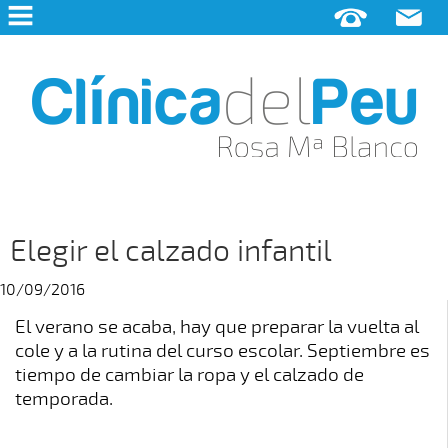
INICIO
LA
CLÍNICA
PODOLOGÍA
CLÍNICA
PODOLOGÍA
DEPORTIVA
Elegir el calzado infantil
AFECCIONES
DEL
10/09/2016
PIE
PIE
DIABÉTICO
El verano se acaba, hay que preparar la vuelta al
CIRUGÍA
cole y a la rutina del curso escolar. Septiembre es
PODOLÓGICA
tiempo de cambiar la ropa y el calzado de
PODOLOGÍA
temporada.
PEDIÁTRICA
ANATOMÍA