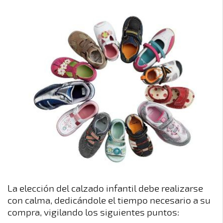
PATOLÓGICA
ESTUDIO
DE
PLANTILLAS
LA
PISADA
POSTUROLOGIA
K-
LASER
MUTUAS
EQUIPO
BLOG
CONTACTO
La elección del calzado infantil debe realizarse
con calma, dedicándole el tiempo necesario a su
compra, vigilando los siguientes puntos: