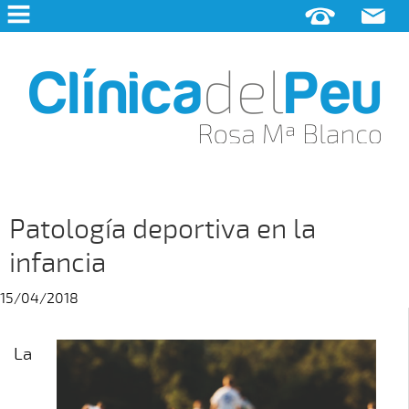
INICIO
LA
CLÍNICA
PODOLOGÍA
CLÍNICA
PODOLOGÍA
DEPORTIVA
Patología deportiva en la
AFECCIONES
DEL
infancia
PIE
PIE
DIABÉTICO
15/04/2018
CIRUGÍA
PODOLÓGICA
PODOLOGÍA
La
PEDIÁTRICA
ANATOMÍA