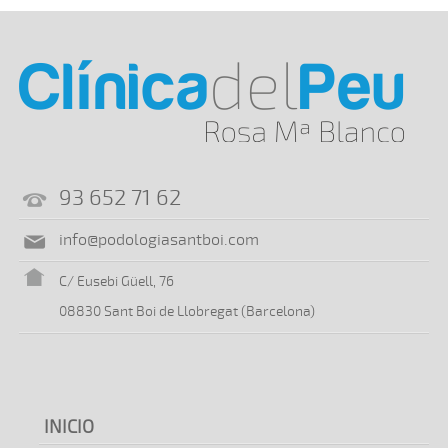
93 652 71 62
info@podologiasantboi.com
C/ Eusebi Güell, 76
08830 Sant Boi de Llobregat (Barcelona)
INICIO