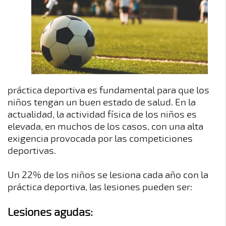
PATOLÓGICA
ESTUDIO
DE
PLANTILLAS
LA
PISADA
POSTUROLOGIA
K-
práctica deportiva es fundamental para que los
LASER
niños tengan un buen estado de salud. En la
MUTUAS
actualidad, la actividad física de los niños es
elevada, en muchos de los casos, con una alta
EQUIPO
exigencia provocada por las competiciones
BLOG
deportivas.
CONTACTO
Un 22% de los niños se lesiona cada año con la
práctica deportiva, las lesiones pueden ser:
Lesiones agudas: